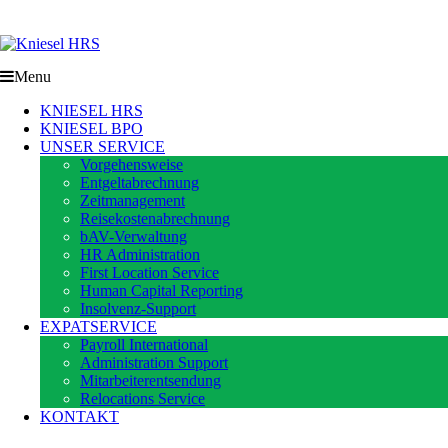
Menu
KNIESEL HRS
KNIESEL BPO
UNSER SERVICE
Vorgehensweise
Entgeltabrechnung
Zeitmanagement
Reisekostenabrechnung
bAV-Verwaltung
HR Administration
First Location Service
Human Capital Reporting
Insolvenz-Support
EXPATSERVICE
Payroll International
Administration Support
Mitarbeiterentsendung
Relocations Service
KONTAKT